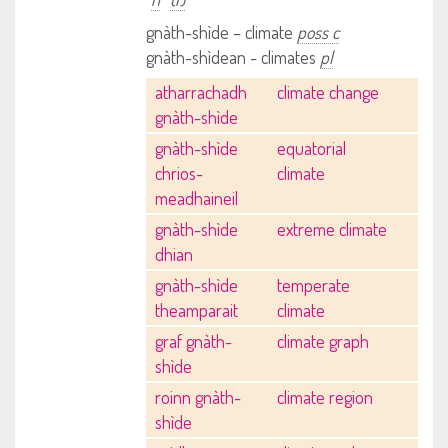
gnàth-shìde – climate
poss c
gnàth-shìdean - climates
pl
atharrachadh
climate change
gnàth-shìde
gnàth-shìde
equatorial
chrios-
climate
meadhaineil
gnàth-shìde
extreme climate
dhian
gnàth-shìde
temperate
theamparait
climate
graf gnàth-
climate graph
shìde
roinn gnàth-
climate region
shìde