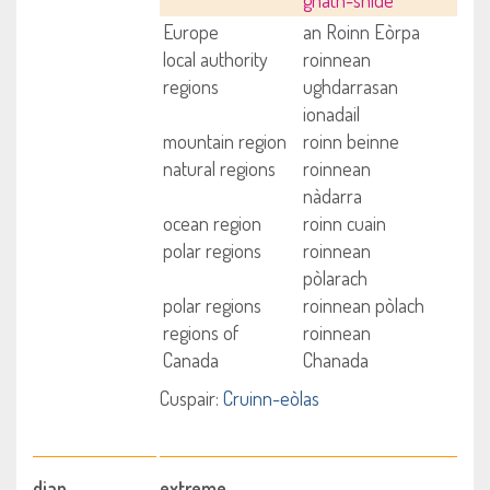
gnàth-shìde
Europe
an Roinn Eòrpa
local authority
roinnean
regions
ughdarrasan
ionadail
mountain region
roinn beinne
natural regions
roinnean
nàdarra
ocean region
roinn cuain
polar regions
roinnean
pòlarach
polar regions
roinnean pòlach
regions of
roinnean
Canada
Chanada
Cuspair:
Cruinn-eòlas
dian
extreme