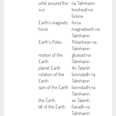
orbit around the
na Talmhainn
sun
timcheall na
Grèine
Earth's magnetic
forsa
force
magnaiteach na
Talmhainn
Earth's Poles
Pòlaichean na
Talmhainn
motion of the
gluasad na
Earth
Talmhainn
planet Earth
An Talamh
rotation of the
tionndadh na
Earth
Talmhainn
spin of the Earth
tionndadh na
Talmhainn
the Earth
an Talamh
tilt of the Earth
fiaradh na
Talmhainn