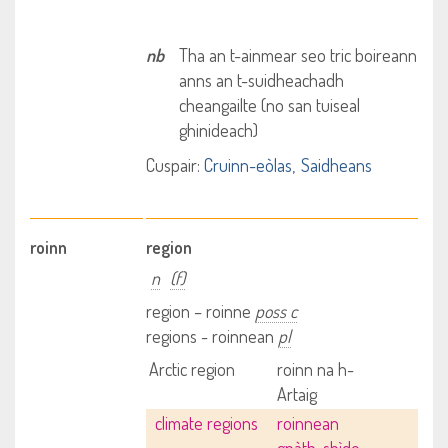
nb
Tha an t-ainmear seo tric boireann
anns an t-suidheachadh
cheangailte (no san tuiseal
ghinideach)
Cuspair:
Cruinn-eòlas
Saidheans
roinn
region
n
(f)
region – roinne
poss c
regions - roinnean
pl
Arctic region
roinn na h-
Artaig
climate regions
roinnean