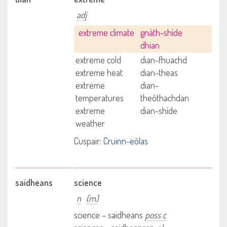
adj
extreme climate
gnàth-shìde
dhian
extreme cold
dian-fhuachd
extreme heat
dian-theas
extreme
dian-
temperatures
theòthachdan
extreme
dian-shìde
weather
Cuspair:
Cruinn-eòlas
saidheans
science
n
(m)
science – saidheans
poss c