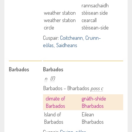
rannsachaidh
weather station
stèisean sìde
weather station
cearcall
circle
stèisean-sìde
Cuspair:
Coitcheann
Cruinn-
eòlas
Saidheans
Barbados
Barbados
n
(f)
Barbados – Bharbados
poss c
climate of
gnàth-shìde
Barbados
Bharbados
Island of
Eilean
Barbados
Bharbados