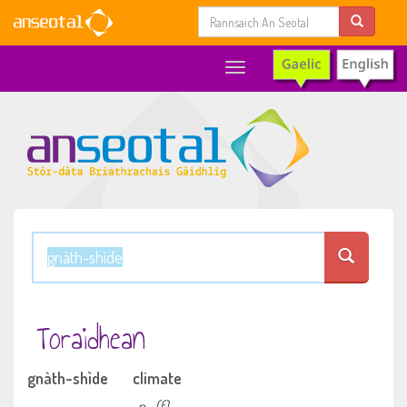
Toggle
navigation
Toraidhean
gnàth-shìde
climate
n
(f)