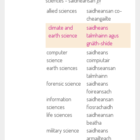
sciences - saidheansan
pl
allied sciences
saidheansan co-
cheangailte
climate and
saidheans
earth science
talmhainn agus
gnàth-shìde
computer
saidheans
science
coimpiutair
earth sciences
saidhseansan
talmhainn
forensic science
saidheans
foireansach
information
saidheansan
sciences
fiosrachaidh
life sciences
saidheansan
beatha
military science
saidheans
armailteach