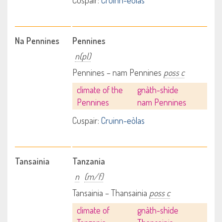
Cuspair:
Cruinn-eòlas
Na Pennines
Pennines
n(pl)
Pennines – nam Pennines
poss c
climate of the
gnàth-shìde
Pennines
nam Pennines
Cuspair:
Cruinn-eòlas
Tansainia
Tanzania
n
(m/f)
Tansainia – Thansainia
poss c
climate of
gnàth-shìde