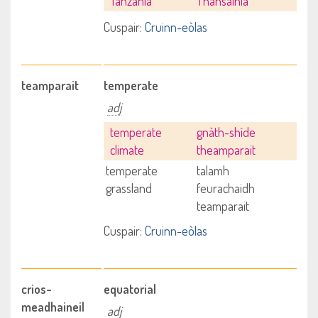
Tanzania
Thansainia
Cuspair:
Cruinn-eòlas
teamparait
temperate
adj
temperate
gnàth-shìde
climate
theamparait
temperate
talamh
grassland
feurachaidh
teamparait
Cuspair:
Cruinn-eòlas
crios-
equatorial
meadhaineil
adj