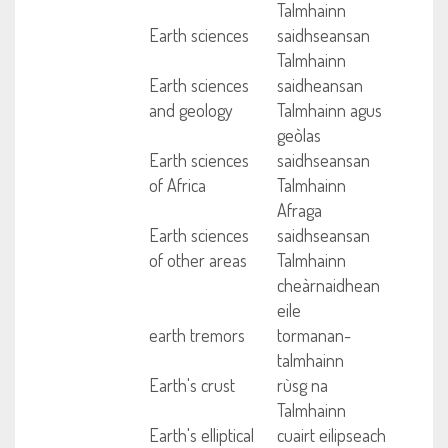
Talmhainn
Earth sciences
saidhseansan
Talmhainn
Earth sciences
saidheansan
and geology
Talmhainn agus
geòlas
Earth sciences
saidhseansan
of Africa
Talmhainn
Afraga
Earth sciences
saidhseansan
of other areas
Talmhainn
cheàrnaidhean
eile
earth tremors
tormanan-
talmhainn
Earth's crust
rùsg na
Talmhainn
Earth's elliptical
cuairt eilipseach