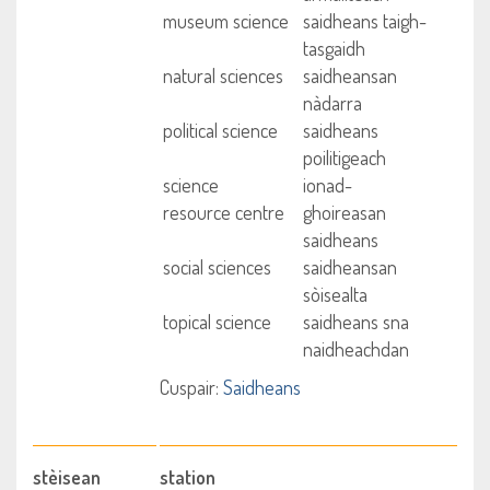
museum science
saidheans taigh-
tasgaidh
natural sciences
saidheansan
nàdarra
political science
saidheans
poilitigeach
science
ionad-
resource centre
ghoireasan
saidheans
social sciences
saidheansan
sòisealta
topical science
saidheans sna
naidheachdan
Cuspair:
Saidheans
stèisean
station