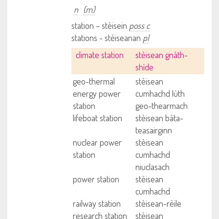
n
(m)
station – stèisein
poss c
stations - stèiseanan
pl
climate station
stèisean gnàth-
shìde
geo-thermal
stèisean
energy power
cumhachd lùth
station
geo-thearmach
lifeboat station
stèisean bàta-
teasairginn
nuclear power
stèisean
station
cumhachd
niuclasach
power station
stèisean
cumhachd
railway station
stèisean-rèile
research station
stèisean