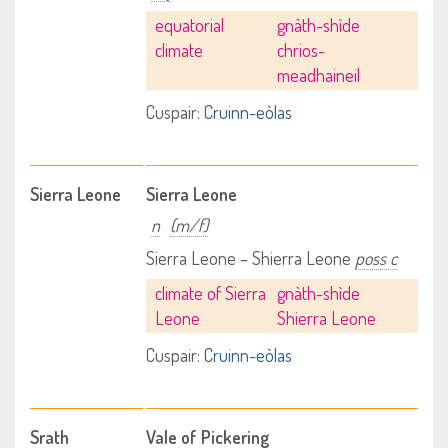
equatorial
gnàth-shìde
climate
chrios-
meadhaineil
Cuspair:
Cruinn-eòlas
Sierra Leone
Sierra Leone
n
(m/f)
Sierra Leone – Shierra Leone
poss c
climate of Sierra
gnàth-shìde
Leone
Shierra Leone
Cuspair:
Cruinn-eòlas
Srath
Vale of Pickering