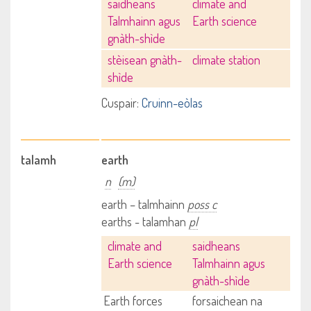
saidheans
climate and
Talmhainn agus
Earth science
gnàth-shìde
stèisean gnàth-
climate station
shìde
Cuspair:
Cruinn-eòlas
talamh
earth
n
(m)
earth – talmhainn
poss c
earths - talamhan
pl
climate and
saidheans
Earth science
Talmhainn agus
gnàth-shìde
Earth forces
forsaichean na